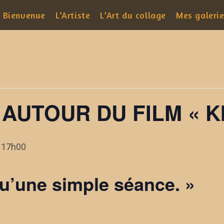
Bienvenue
L’Artiste
L’Art du collage
Mes galeri
AUTOUR DU FILM « KI
@ 17h00
 qu’une simple séance. »