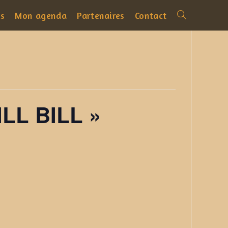
es
Mon agenda
Partenaires
Contact
Toggle
website
search
LL BILL »